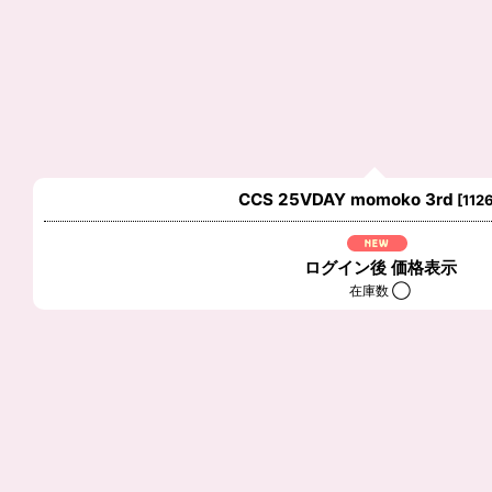
表示数
:
在庫あり
並び順
:
CCS 25VDAY momoko 3rd
[
112
ログイン後 価格表示
在庫数 ◯