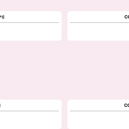
C
71
]
C
]