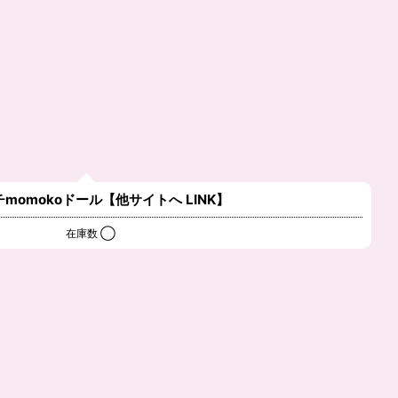
momokoドール【他サイトへ LINK】
在庫数 ◯