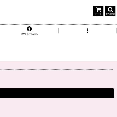
カート
商品検索
PWストアNews
閉じる