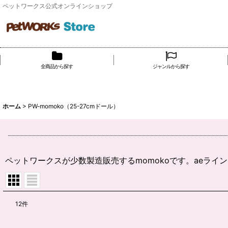
ペットワークス公式オンラインショップ
全商品から探す
ジャンルから探す
ホーム
>
PW-momoko（25-27cmドール）
ペットワークスが少数製造販売するmomokoです。aeラインと
12
件
サブカテゴリ
: