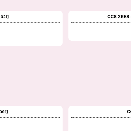
CCS 26ES
6021
]
C
091
]