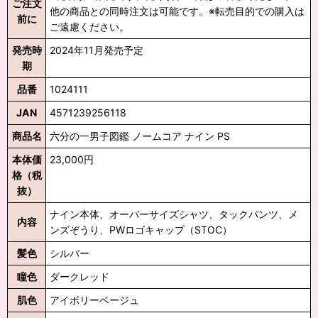
ご注文
他の商品との同時注文は可能です。※転売目的での購入は
前に
ご遠慮ください。
発売時
2024年11月発売予定
期
品番
1024111
JAN
4571239256118
商品名
六分の一男子図鑑 ノームコア ナイン PS
本体価
23,000円
格（税
抜）
ナイン本体、オーバーサイズシャツ、タックパンツ、メ
内容
ンズぞうり、PWロゴキャップ（STOC）
髪色
シルバー
瞳色
ダークレッド
肌色
アイボリーベージュ