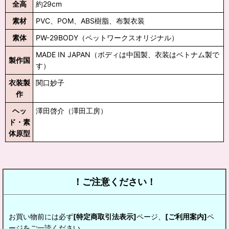
全高
約29cm
素材
PVC、POM、ABS樹脂、布製衣装
素体
PW-29BODY（ペットワークスオリジナル）
MADE IN JAPAN（ボディは中国製、衣装はベトナム製で
製作国
す）
衣装製
関口妙子
作
ヘッ
澤田啓介（澤田工房）
ド・素
体原型
！ご注意ください！
お買い物前には必ず
[特定商取引法表示]
ページ、
[ご利用案内]
ペ
ージをご一読ください。