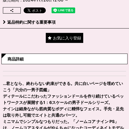
年
月
日
返品特約に関する重要事項
お気に入り登録
商品詳細
…君となら、終わらない約束ができる。共に白いページを埋めてい
こう「六分の一男子図鑑」
ディテールにこだわったファッションドールを作り続けているペッ
トワークスが展開する1：6スケールの男子ドールシリーズ。
ナインは細身ながら筋肉質なボディに精悍なフェイス。手先・足先
は取り外し可能でエイトと共通のパーツ。
ミニマムでシンプルなつもりだった。「ノームコア ナイン PS」
は、ノームコアスタイルがやんちゃになったコーディネイトモデル