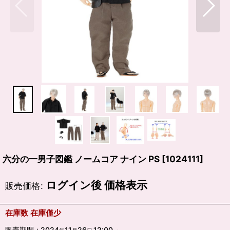
六分の一男子図鑑 ノームコア ナイン PS
[
1024111
]
ログイン後 価格表示
販売価格
:
在庫数 在庫僅少
販売期間
:
2024
11
26
12:00
～