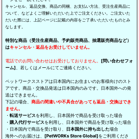
キャンセル、返品交換、商品の同梱、お支払い方法、受注生産商品に
ついて、などよくご理解いただいた上でご注文ください。ご注文いた
だいた際には、上記ページに記載の内容をご了承いただいたものとみ
なします。
特別な商品（受注生産商品、予約販売商品、抽選販売商品など）
は
キャンセル・返品をお受けしていません。
電話でのお問い合わせはお受けしておりません。
[問い合わせフォ
ーム]
、若しくはメールにてご連絡ください。
ペットワークスストアは日本国内にお住まいのお客様向けのスト
アです。商品・交換品発送は日本国内のみです。日本国外への発
送はできません。
下記の場合、
商品の間違いや不具合があっても返品・交換はでき
ません。
・
転送サービス
を利用し、日本国外で商品を受け取った場合
・
購入代行サービス
を利用し、日本国外で商品を受け取った場合
・日本国内で商品を受け取り、
日本国外に持ち出した
場合
海外へのお届けは、
[PetWORKs Store Global]
をご利用くださ