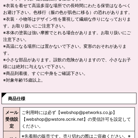
※衣装を着せて高温多湿な場所での長時間にわたる保管はなるべく
お避け下さい。色移行（服の色が肌色に移る）の恐れがあります。
※衣装・小物等はデザイン性を重視して繊細な作りになっておりま
す。お取り扱いにご注意下さい。
※本体の塗装は強い摩擦でとれる場合があります。お取り扱いにご
注意下さい。
※高温になる場所には置かないで下さい。変形のおそれがありま
す。
※小さな部品があります。誤飲の危険がありますので、小さなお子
様には絶対に与えないで下さい。
※商品到着後、すぐに中身をご確認下さい。
※対象年齢15歳以上。
商品仕様
メール
ご利用時には必ず【webshop@petworks.co.jp】
受信設
【webshop@pwstore.ocnk.net】の受信許可を設定して
定
ください。
※先着順の販売です。売り切れの際はご容赦ください。※