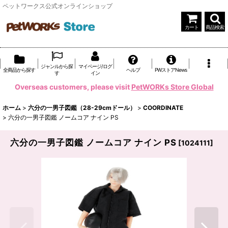
ペットワークス公式オンラインショップ
カート
商品検索
ジャンルから探
マイページ/ログ
全商品から探す
ヘルプ
PWストアNews
す
イン
Overseas customers, please visit
PetWORKs Store Global
ホーム
>
六分の一男子図鑑（28-29cmドール）
>
COORDINATE
>
六分の一男子図鑑 ノームコア ナイン PS
六分の一男子図鑑 ノームコア ナイン PS
[
1024111
]