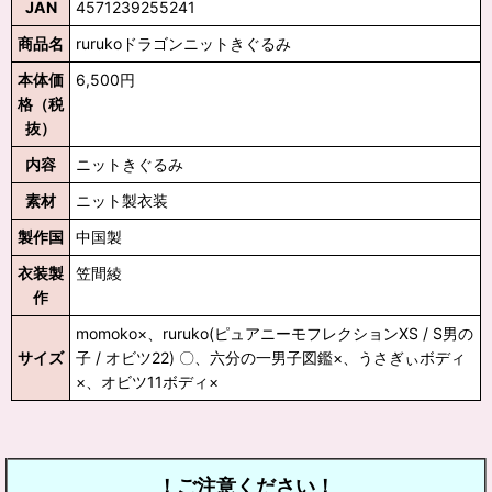
JAN
4571239255241
商品名
rurukoドラゴンニットきぐるみ
本体価
6,500円
格（税
抜）
内容
ニットきぐるみ
素材
ニット製衣装
製作国
中国製
衣装製
笠間綾
作
momoko×、ruruko(ピュアニーモフレクションXS / S男の
サイズ
子 / オビツ22) 〇、六分の一男子図鑑×、うさぎぃボディ
×、オビツ11ボディ×
！ご注意ください！