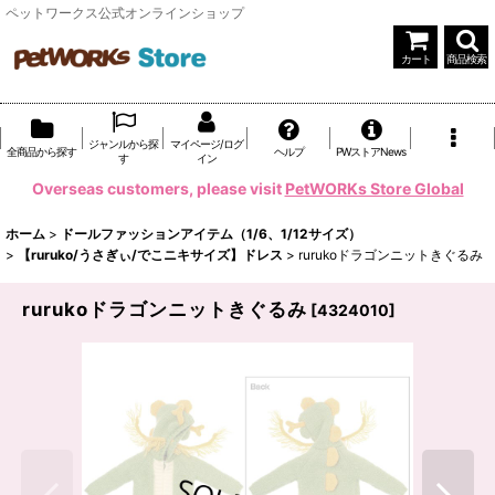
ペットワークス公式オンラインショップ
カート
商品検索
ジャンルから探
マイページ/ログ
全商品から探す
ヘルプ
PWストアNews
す
イン
Overseas customers, please visit
PetWORKs Store Global
ホーム
>
ドールファッションアイテム（1/6、1/12サイズ）
>
【ruruko/うさぎぃ/でこニキサイズ】ドレス
>
rurukoドラゴンニットきぐるみ
rurukoドラゴンニットきぐるみ
[
4324010
]