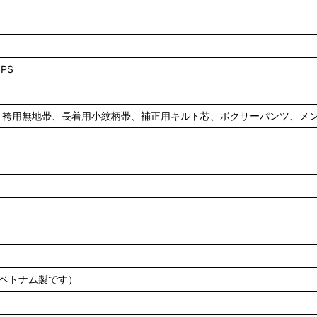
PS
、袴用無地帯、長着用小紋柄帯、補正用キルト芯、ボクサーパンツ、メ
）
装はベトナム製です）