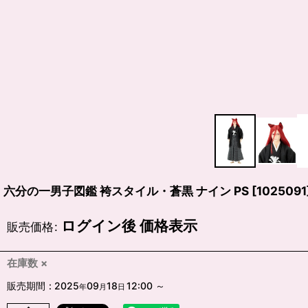
六分の一男子図鑑 袴スタイル・蒼黒 ナイン PS
[
1025091
ログイン後 価格表示
販売価格
:
在庫数 ×
販売期間
:
2025
09
18
12:00
～
年
月
日