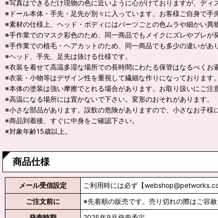
※写真はできるだけ現物の色に近いように心がけておりますが、ディ
※ドール本体・手先・足先が別々に入っています。お客様ご自身で手
※素材の仕様上、ヘッド・ボディにはパーツごとの色ムラや細かい異
※手作業でのマスク彩色のため、同一商品でもメイクにズレやブレが
※手作業での植毛・ヘアカットのため、同一商品でも多少の違いがあ
※ヘッド、手先、足先は抜ける仕様です。
※衣装を着せて高温多湿な場所での長時間にわたる保管はなるべくお
※衣装・小物等はデザイン性を重視して繊細な作りになっております
※本体の塗装は強い摩擦でとれる場合があります。お取り扱いにご注
※高温になる場所には置かないで下さい。変形のおそれがあります。
※小さな部品があります。誤飲の危険がありますので、小さなお子様
※商品到着後、すぐに中身をご確認下さい。
※対象年齢15歳以上。
商品仕様
メール受信設定
ご利用時には必ず【webshop@petworks.c
ご注文前に
※先着順の販売です。売り切れの際はご容赦
発売時期
2025年9月発売予定