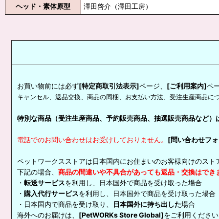
ヘッド・素体原型
澤田啓介（澤田工房）
お買い物前には必ず
[特定商取引法表示]
ページ、
[ご利用案内]
ペ
キャンセル、返品交換、商品の同梱、お支払い方法、受注生産商品に
特別な商品（受注生産商品、予約販売商品、抽選販売商品など）
電話でのお問い合わせはお受けしておりません。
[問い合わせフォ
ペットワークスストアは日本国内にお住まいのお客様向けのスト
下記の場合、
商品の間違いや不具合があっても返品・交換はでき
・
転送サービス
を利用し、日本国外で商品を受け取った場合
・
購入代行サービス
を利用し、日本国外で商品を受け取った場合
・日本国内で商品を受け取り、
日本国外に持ち出した
場合
海外へのお届けは、
[PetWORKs Store Global]
をご利用ください