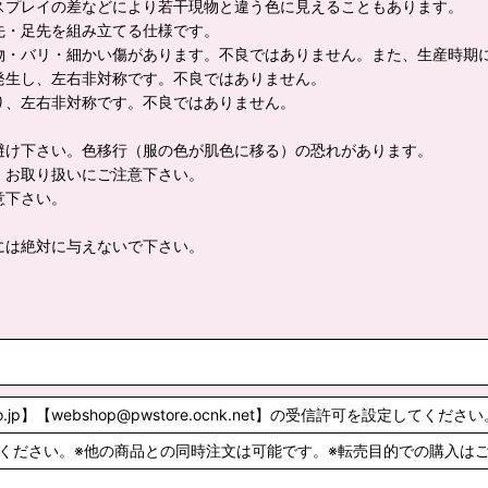
スプレイの差などにより若干現物と違う色に見えることもあります。
先・足先を組み立てる仕様です。
物・バリ・細かい傷があります。不良ではありません。また、生産時期
発生し、左右非対称です。不良ではありません。
り、左右非対称です。不良ではありません。
避け下さい。色移行（服の色が肌色に移る）の恐れがあります。
。お取り扱いにご注意下さい。
意下さい。
には絶対に与えないで下さい。
o.jp】【webshop@pwstore.ocnk.net】の受信許可を設定してください
ください。※他の商品との同時注文は可能です。※転売目的での購入は