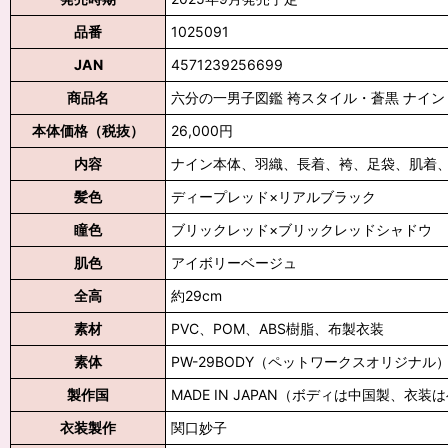
品番
1025091
JAN
4571239256699
商品名
六分の一男子図鑑 袴スタイル・蒼黒 ナイン 
本体価格（税抜）
26,000円
内容
ナイン本体、羽織、長着、袴、足袋、肌着
髪色
ディープレッド×リアルブラック
瞳色
ブリックレッド×ブリックレッドシャドウ
肌色
アイボリーベージュ
全高
約29cm
素材
PVC、POM、ABS樹脂、布製衣装
素体
PW-29BODY（ペットワークスオリジナル
製作国
MADE IN JAPAN（ボディは中国製、衣
衣装製作
関口妙子