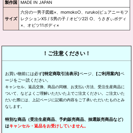
製作国
MADE IN JAPAN
六分の一男子図鑑×、momoko○、ruruko(ピュアニーモフ
サイズ
レクションXS / S男の子 / オビツ22) ○、うさぎぃボディ
×、オビツ11ボディ×
！ご注意ください！
お買い物前には必ず
[特定商取引法表示]
ページ、
[ご利用案内]
ペ
ージをご一読ください。
キャンセル、返品交換、商品の同梱、お支払い方法、受注生産商品に
ついて、などよくご理解いただいた上でご注文ください。ご注文いた
だいた際には、上記ページに記載の内容をご了承いただいたものとみ
なします。
特別な商品（受注生産商品、予約販売商品、抽選販売商品など）
は
キャンセル・返品をお受けしていません。