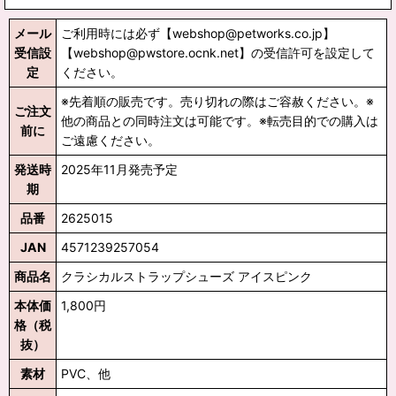
メール
ご利用時には必ず【webshop@petworks.co.jp】
受信設
【webshop@pwstore.ocnk.net】の受信許可を設定して
定
ください。
※先着順の販売です。売り切れの際はご容赦ください。※
ご注文
他の商品との同時注文は可能です。※転売目的での購入は
前に
ご遠慮ください。
発送時
2025年11月発売予定
期
品番
2625015
JAN
4571239257054
商品名
クラシカルストラップシューズ アイスピンク
本体価
1,800円
格（税
抜）
素材
PVC、他