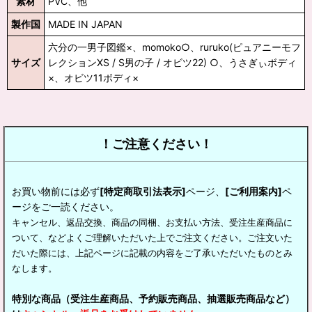
素材
PVC、他
製作国
MADE IN JAPAN
六分の一男子図鑑×、momoko○、ruruko(ピュアニーモフ
サイズ
レクションXS / S男の子 / オビツ22) ○、うさぎぃボディ
×、オビツ11ボディ×
！ご注意ください！
お買い物前には必ず
[特定商取引法表示]
ページ、
[ご利用案内]
ペ
ージをご一読ください。
キャンセル、返品交換、商品の同梱、お支払い方法、受注生産商品に
ついて、などよくご理解いただいた上でご注文ください。ご注文いた
だいた際には、上記ページに記載の内容をご了承いただいたものとみ
なします。
特別な商品（受注生産商品、予約販売商品、抽選販売商品など）