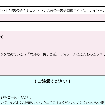
ションXS / S男の子 / オビツ22) ×、六分の一男子図鑑エイト〇、ナイ
41
]
ジを埋めていこう「六分の一男子図鑑」 ディテールにこだわったファ
！ご注意ください！
ージをご一読ください。
ついて、などよくご理解いただいた上でご注文ください。ご注文いただいた際