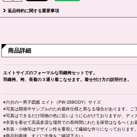
返品特約に関する重要事項
商品詳細
エイトサイズのフォーマルな羽織袴セットです。
羽織袴、袴、長着の３通り着こなせます。着せ付け方の説明付き。
※六分の一男子図鑑 エイト（PW-28BODY）サイズ
※写真は開発中サンプルのため最終仕様と異なる場合があります。ご
※写真はできるだけ現物の色に近いように心がけておりますが、ディ
※衣装を着せて高温多湿な場所での長時間にわたる保管はなるべくお
※衣装・小物等はデザイン性を重視して繊細な作りになっております
※商品到着後、すぐに中身をご確認下さい。