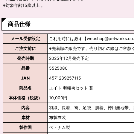
※対象年齢15歳以上 。
商品仕様
メール受信設定
ご利用時には必ず【webshop@petworks.co
ご注文前に
※先着順の販売です。売り切れの際はご容赦
発売時期
2025年12月発売予定
品番
5525080
JAN
4571239257115
商品名
エイト 羽織袴セット 蒼
本体価格（税抜）
10,000円
内容
羽織、長着、袴、足袋、肌着、袴用無地帯、
素材
布製衣装
製作国
ベトナム製