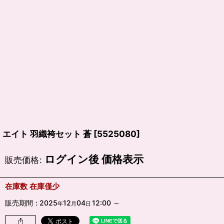
エイト 羽織袴セット 蒼
[
5525080
]
ログイン後 価格表示
販売価格
:
在庫数 在庫僅少
販売期間
:
2025
12
04
12:00
～
年
月
日