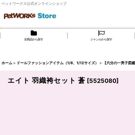
ペットワークス公式オンラインショップ
全商品から探す
ジャンルから探す
ホーム
>
ドールファッションアイテム（1/6、1/12サイズ）
>
【六分の一男子図
エイト 羽織袴セット 蒼
[
5525080
]