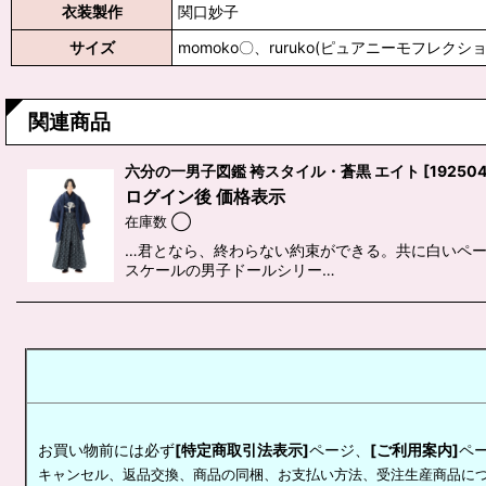
衣装製作
関口妙子
サイズ
momoko〇、ruruko(ピュアニーモフレク
関連商品
六分の一男子図鑑 袴スタイル・蒼黒 エイト
[
19250
ログイン後 価格表示
在庫数 ◯
…君となら、終わらない約束ができる。共に白いペー
スケールの男子ドールシリー…
お買い物前には必ず
[特定商取引法表示]
ページ、
[ご利用案内]
ペ
キャンセル、返品交換、商品の同梱、お支払い方法、受注生産商品に