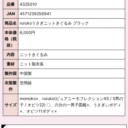
品番
4325010
JAN
4571239256941
商品名
rurukoうさぎニットきぐるみ ブラック
本体価
6,000円
格（税
抜）
内容
ニットきぐるみ
素材
ニット製衣装
製作国
中国製
衣装製
笠間綾
作
momoko×、ruruko(ピュアニーモフレクションXS / S男の
サイズ
子 / オビツ22) 〇、六分の一男子図鑑×、うさぎぃボディ
×、オビツ11ボディ×