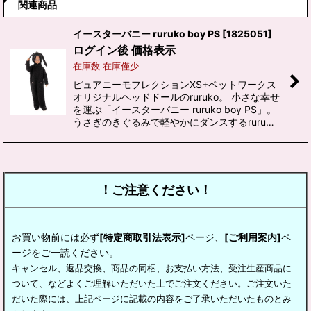
関連商品
イースターバニー ruruko boy PS
[
1825051
]
ログイン後 価格表示
在庫数 在庫僅少
ピュアニーモフレクションXS+ペットワークス
オリジナルヘッドドールのruruko。 小さな幸せ
を運ぶ「イースターバニー ruruko boy PS」。
うさぎのきぐるみで軽やかにダンスするruru…
！ご注意ください！
お買い物前には必ず
[特定商取引法表示]
ページ、
[ご利用案内]
ペ
ージをご一読ください。
キャンセル、返品交換、商品の同梱、お支払い方法、受注生産商品に
ついて、などよくご理解いただいた上でご注文ください。ご注文いた
だいた際には、上記ページに記載の内容をご了承いただいたものとみ