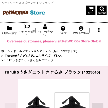
ペットワークス公式オンラインショップ
カート
商品検索
ジャンルから探
マイページ/ログ
全商品から探す
ヘルプ
PWストアNews
す
イン
Overseas customers, please visit
PetWORKs Store Global
ホーム
>
ドールファッションアイテム（1/6、1/12サイズ）
>
【ruruko/うさぎぃ/でこニキサイズ】ドレス
>
rurukoうさぎニットきぐるみ ブラック
rurukoうさぎニットきぐるみ ブラック
[
4325010
]