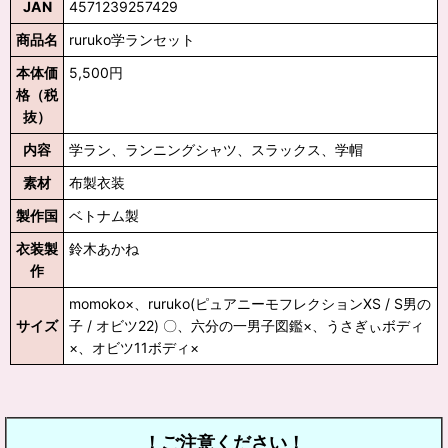
JAN
4571239257429
商品名
ruruko学ランセット
本体価
5,500円
格（税
抜）
内容
学ラン、ランニングシャツ、スラックス、学帽
素材
布製衣装
製作国
ベトナム製
衣装製
鈴木あかね
作
momoko×、ruruko(ピュアニーモフレクションXS / S男の
サイズ
子 / オビツ22) 〇、六分の一男子図鑑×、うさぎぃボディ
×、オビツ11ボディ×
！ご注意ください！