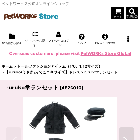
ペットワークス公式オンラインショップ
カート
商品検索
ジャンルから探
マイページ/ログ
全商品から探す
ヘルプ
PWストアNews
す
イン
Overseas customers, please visit
PetWORKs Store Global
ホーム
>
ドールファッションアイテム（1/6、1/12サイズ）
>
【ruruko/うさぎぃ/でこニキサイズ】ドレス
>
ruruko学ランセット
ruruko学ランセット
[
4526010
]