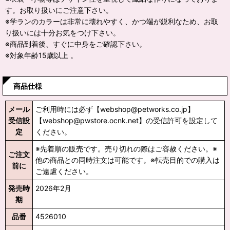
す。お取り扱いにご注意下さい。
※学ランのカラーは非常に壊れやすく、かつ端が鋭利なため、お取
り扱いには十分お気をつけ下さい。
※商品到着後、すぐに中身をご確認下さい。
※対象年齢15歳以上 。
商品仕様
メール
ご利用時には必ず【webshop@petworks.co.jp】
受信設
【webshop@pwstore.ocnk.net】の受信許可を設定して
定
ください。
※先着順の販売です。売り切れの際はご容赦ください。※
ご注文
他の商品との同時注文は可能です。※転売目的での購入は
前に
ご遠慮ください。
発売時
2026年2月
期
品番
4526010