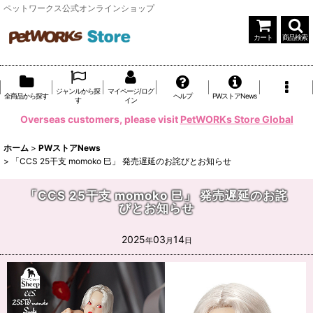
ペットワークス公式オンラインショップ
カート
商品検索
ジャンルから探
マイページ/ログ
全商品から探す
ヘルプ
PWストアNews
す
イン
Overseas customers, please visit
PetWORKs Store Global
ホーム
>
PWストアNews
>
「CCS 25干支 momoko 巳」 発売遅延のお詫びとお知らせ
「CCS 25干支 momoko 巳」 発売遅延のお詫
びとお知らせ
2025
03
14
年
月
日