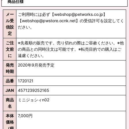
商品仕様
メー
ご利用時には必ず【webshop@petworks.co.jp】
ル受
【webshop@pwstore.ocnk.net】の受信許可を設定してく
信設
ださい。
定
ご注
※先着順の販売です。売り切れの際はご容赦ください。※他
文前
の商品との同時注文は可能です。※転売目的での購入はご
に
遠慮ください。
発売
2020年9月発売予定
時期
品番
1720121
JAN
4571239252165
商品
ミニジョシィn02
名
本体
7,000円
価格
（税