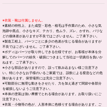
※衣装・靴は付属しません。
※素材の特性上、また成型・彩色・植毛は手作業のため、小さな気
泡跡や黒点、小さなキズ、テカリ、色ムラ、ズレ、かすれ、バリな
どの個体差がありますが不良ではございません。ご了承下さい。
※製造工程上、パーツごとに多少の色差が生じる場合がありますが
不良ではございません。ご了承下さい。
※ボディはパーツが取り外しできる仕様ですが、お客様が本体を分
解してのパーツの紛失・破損につきまして当社は一切責任を負いか
ねます。ご了承下さい。
※小さな部品がありますので、誤って飲み込まない様ご注意下さ
い。特に小さなお子様のいるご家庭では、誤飲による窒息などの危
険があります。保管場所には充分ご注意下さい。
※可動部分に無理な動きをさせたり、力を加え過ぎて関節や各部分
を破損しないようご注意下さい。
※本体の塗装は強い摩擦でとれる場合があります。お取り扱いにご
注意下さい。
※衣装・小物等の色が、人形本体に色移りする場合があります。ご