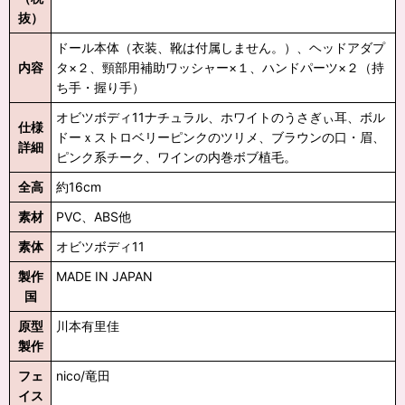
抜）
ドール本体（衣装、靴は付属しません。）、ヘッドアダプ
内容
タ×２、頸部用補助ワッシャー×１、ハンドパーツ×２（持
ち手・握り手）
オビツボディ11ナチュラル、ホワイトのうさぎぃ耳、ボル
仕様
ドーｘストロベリーピンクのツリメ、ブラウンの口・眉、
詳細
ピンク系チーク、ワインの内巻ボブ植毛。
全高
約16cm
素材
PVC、ABS他
素体
オビツボディ11
製作
MADE IN JAPAN
国
原型
川本有里佳
製作
フェ
nico/竜田
イス