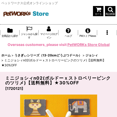
ペットワークス公式オンラインショップ
カート
商品検索
ジャンルから探
マイページ/ログ
全商品から探す
ヘルプ
PWストアNews
す
イン
Overseas customers, please visit
PetWORKs Store Global
ホーム
>
うさぎぃシリーズ（13-20cmどうぶつドール）
>
ジョシィ
>
ミニジョシィn02(ボルドーｘストロベリーピンクのツリメ)【送料無料】
★30%OFF
ミニジョシィn02(ボルドーｘストロベリーピンク
のツリメ)【送料無料】★30%OFF
[
1720121
]