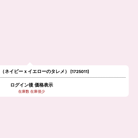
7（ネイビーｘイエローのタレメ）
[
1725011
]
ログイン後 価格表示
在庫数 在庫僅少