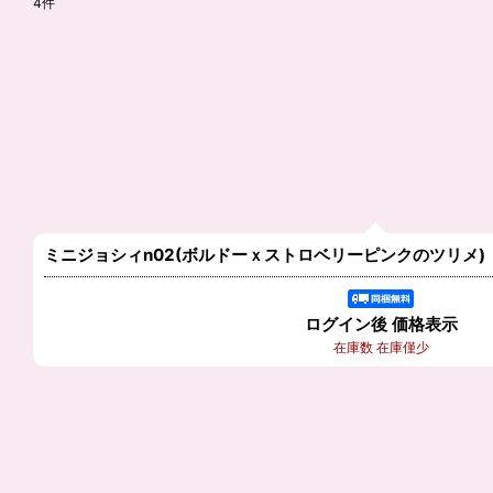
4
件
サブカテゴリ
:
表示数
:
在庫あり
並び順
:
ミニジョシィn02(ボルドーｘストロベリーピンクのツリメ)【
ログイン後 価格表示
在庫数 在庫僅少