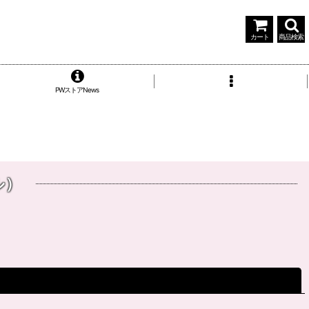
カート
商品検索
PWストアNews
ル）
閉じる