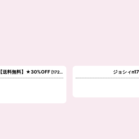
送料無料】★30%OFF
ジョシィn1
[
1720121
]
絞り込む