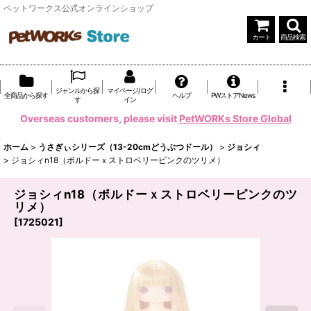
ペットワークス公式オンラインショップ
カート
商品検索
ジャンルから探
マイページ/ログ
全商品から探す
ヘルプ
PWストアNews
す
イン
Overseas customers, please visit
PetWORKs Store Global
ホーム
>
うさぎぃシリーズ（13-20cmどうぶつドール）
>
ジョシィ
>
ジョシィn18（ボルドーｘストロベリーピンクのツリメ）
ジョシィn18（ボルドーｘストロベリーピンクのツ
リメ）
[
1725021
]