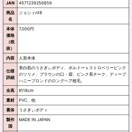
JAN
4571239256859
商品
ジョシィn18
名
本体
7,000円
価格
（税
抜）
内容
人形本体
美白肌のうさぎぃボディ、ボルドーｘストロベリーピンク
仕様
のツリメ、ブラウンの口・眉、ピンク系チーク、ディープ
詳細
ハニーブロンドのロングヘア植毛。
全高
約18cm
素材
PVC、他
素体
うさぎぃボディ
製作
MADE IN JAPAN
国