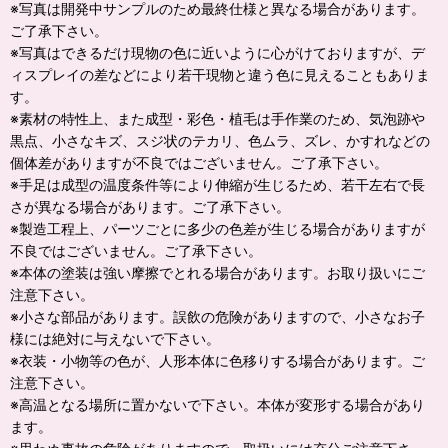
※写真は開発中サンプルのため最終仕様と異なる場合があります。
ご了承下さい。
※写真はできるだけ現物の色に近いように心がけておりますが、デ
ィスプレイの差などにより若干現物と違う色に見えることもありま
す。
※素材の特性上、また成型・彩色・植毛は手作業のため、気泡跡や
黒点、小さなキズ、スジ状のテカリ、色ムラ、ズレ、かすれなどの
個体差がありますが不良ではございません。ご了承下さい。
※手足は成型の温度条件等により伸縮が生じるため、若干左右で長
さが異なる場合があります。ご了承下さい。
※製造工程上、パーツごとに多少の色差が生じる場合がありますが
不良ではございません。ご了承下さい。
※本体の塗装は強い摩擦でとれる場合があります。お取り扱いにご
注意下さい。
※小さな部品があります。誤飲の危険がありますので、小さなお子
様には絶対に与えないで下さい。
※衣装・小物等の色が、人形本体に色移りする場合があります。ご
注意下さい。
※高温となる場所に置かないで下さい。本体が変形する場合があり
ます。