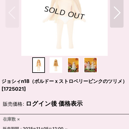
ジョシィn18（ボルドーｘストロベリーピンクのツリメ）
[
1725021
]
ログイン後 価格表示
販売価格
:
在庫数 ×
販売期間
:
2025
11
05
12:00
～