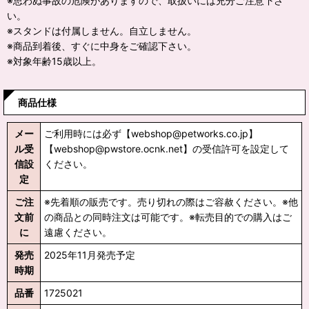
※思わぬ事故の危険がありますので、取扱いには充分ご注意下さ
い。
※スタンドは付属しません。自立しません。
※商品到着後、すぐに中身をご確認下さい。
※対象年齢15歳以上。
商品仕様
メー
ご利用時には必ず【webshop@petworks.co.jp】
ル受
【webshop@pwstore.ocnk.net】の受信許可を設定して
信設
ください。
定
ご注
※先着順の販売です。売り切れの際はご容赦ください。※他
文前
の商品との同時注文は可能です。※転売目的での購入はご
に
遠慮ください。
発売
2025年11月発売予定
時期
品番
1725021