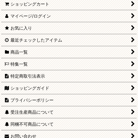
ショッピングカート
六分の一男子図鑑 ドレス・シューズ
マイページ/ログイン
うさぎぃ/でこニキ ドレス・シューズ
お気に入り
最近チェックしたアイテム
ミニ/オビツ11 ドレス・シューズ
商品一覧
ミニ（オビツボディ11使用）
特集一覧
PWストア限定商品
特定商取引法表示
在庫僅少商品
ショッピングガイド
プライバシーポリシー
送料無料商品
受注生産商品について
受注生産商品
同梱不可商品について
他社商品
お問い合わせ