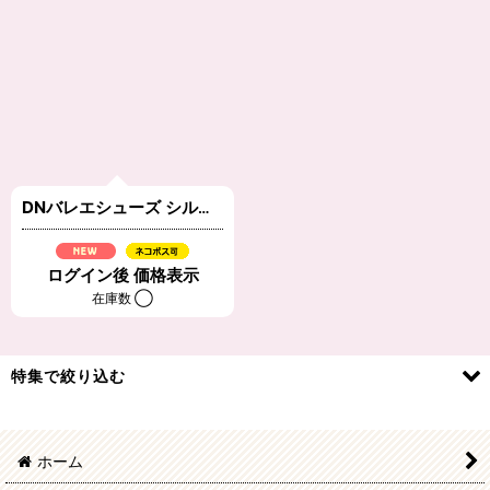
在庫あり
並び順
:
絞り込む
DNバレエシューズ シルバー
[
4625010
]
ログイン後 価格表示
在庫数 ◯
特集で絞り込む
momokoドレス・シューズ
ホーム
ruruko/オデット ドレス・シューズ