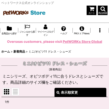
ペットワークス公式オンラインショップ
カート
商品検索
ジャンルから探
マイページ/ログ
全商品から探す
ヘルプ
PWストアNews
す
イン
Overseas customers, please visit
PetWORKs Store Global
ホーム
>
新着商品
>
ミニ/オビツ11 ドレス・シューズ
ミニ/オビツ11 ドレス・シューズ
[
新着商品
]
ミニシリーズ、オビツボディ11に合うドレスとシューズで
す。商品詳細のサイズ欄をご確認ください。
表示順変更
閉じる
1
件
表示数
: