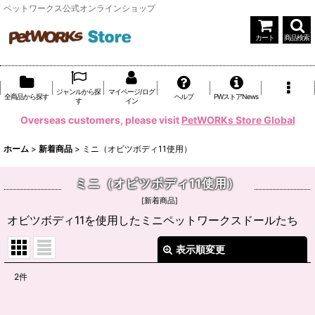
ペットワークス公式オンラインショップ
カート
商品検索
ジャンルから探
マイページ/ログ
全商品から探す
ヘルプ
PWストアNews
す
イン
Overseas customers, please visit
PetWORKs Store Global
ホーム
>
新着商品
>
ミニ（オビツボディ11使用）
ミニ（オビツボディ11使用）
[
新着商品
]
オビツボディ11を使用したミニペットワークスドールたち
表示順変更
閉じる
2
件
表示数
: