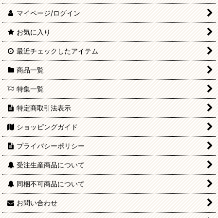
六分の一男子図鑑 ドレス・シューズ
マイページ/ログイン
うさぎぃ/でこニキ ドレス・シューズ
お気に入り
最近チェックしたアイテム
ミニ/オビツ11 ドレス・シューズ
商品一覧
ミニ（オビツボディ11使用）
特集一覧
PWストア限定商品
特定商取引法表示
在庫僅少商品
ショッピングガイド
プライバシーポリシー
送料無料商品
受注生産商品について
受注生産商品
同梱不可商品について
他社商品
お問い合わせ