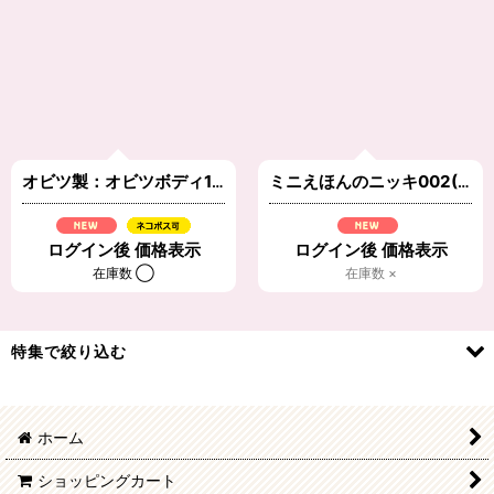
在庫あり
並び順
:
絞り込む
オビツ製：オビツボディ11 ブラック
[
OB004
]
ミニえほんのニッキ002(ブラック)
ログイン後 価格表示
ログイン後 価格表示
在庫数 ◯
在庫数 ×
特集で絞り込む
momokoドレス・シューズ
ホーム
ruruko/オデット ドレス・シューズ
ショッピングカート